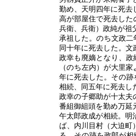
勤め、天明四年に死去
高が部屋住で死去した
兵衛、兵衛）政純が祖
承祖した。のち文政二
同十年に死去した。文
政幸も廃嫡となり、政
（のち左内）が大里家
年に死去した。その跡
相続、同五年に死去し
政幸の子郷助が十太夫
番組御組頭を勤め万延
午太郎政成が相続。明
ば、内川目村（大迫町
る。その跡を政郎が相