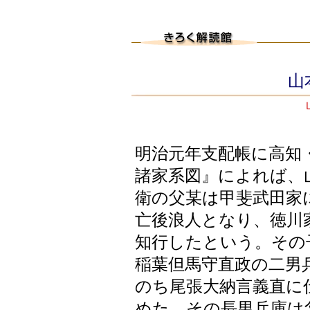
山本
明治元年支配帳に高知
諸家系図』によれば、
衛の父某は甲斐武田家
亡後浪人となり、徳川
知行したという。その
稲葉但馬守直政の二男
のち尾張大納言義直に
めた。その長男兵庫は