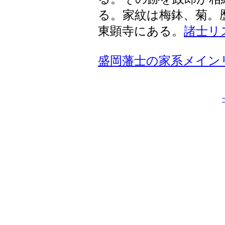
る。家紋は梅鉢、菊。
東顕寺にある。
諸士リ
盛岡藩士の家系メイン