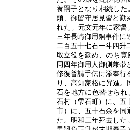
養嗣子となり相続した
頭、御留守居見習と勤
れた。元文元年に家督
三年長崎御用銅事件に
二百五十七石一斗四升
取立役を勤め、のち寛
同四年御用人御側兼帯
修復普請手伝に添奉行
り、高知家格に昇進。
石を地方に色替せられ
石村（雫石町）に、五
市）に、五十石余を同
た。明和二年死去した
男靱負正升が末期養子