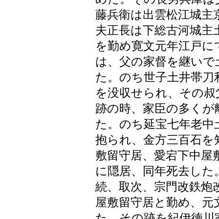
藤兵衛は出雲松江城主
夫正長は下総古河城主
を勤め寛文元年江戸に
は、父の家督を継いで
た。のち世子土井帯刀
を没収せられ、その叔
跡の時、家臣の多くが
た。のち延宝七年老中
抱られ、金方三百石を
敷留守居、愛宕下中屋
に隠居、同年死去した
続、取次、宗門改鉄炮
屋敷留守居と勤め、元
た。その跡を紀伊徳川