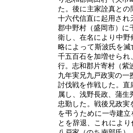
た。後に主家詮真との
十六代信直に起用され
郡中野村（盛岡市）に
衛し、在名により中野
略によって斯波氏を滅
千五百石を加増せられ
行。志和郡片寄村（紫
九年実兄九戸政実の一
討伐戦を作戦した。直
属し、浅野長政、蒲生
忠勤した。戦後兄政実
を弔うために一寺建立
とを辞退、これにより
八戸家（のち南部氏）