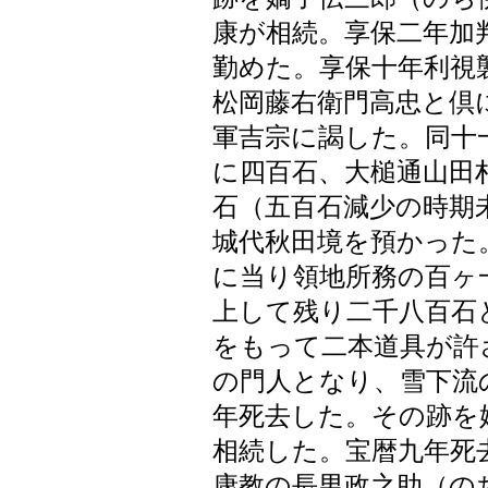
康が相続。享保二年加
勤めた。享保十年利視
松岡藤右衛門高忠と倶
軍吉宗に謁した。同十
に四百石、大槌通山田
石（五百石減少の時期
城代秋田境を預かった
に当り領地所務の百ヶ
上して残り二千八百石
をもって二本道具が許
の門人となり、雪下流
年死去した。その跡を
相続した。宝暦九年死
康教の長男政之助（の