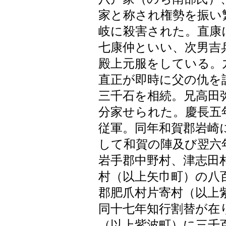
家と称され権勢を振い
岐に殺害された。直康
七康仲といい、次男吉
殿上元服をしている。
直正が即時に父の仇を
三千石を相続。兄高田
分家せられた。慶長五
従軍。同年和賀郡岩崎
して和賀の陣及び翌六
岩手郡中野村、津志田
村（以上矢巾町）の八
郡肥爪村片寄村（以上
同十七年知行割替が在
（以上紫波町）に三千