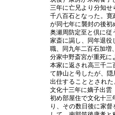
三年に亡兄より分知せ
千八百石となった。寛
が同七年に襲封の後初
奥瀬周防定至と倶に従
家斎に謁し、同年退役
職、同九年二百石加増
分家中野斎宮が重死に
本家に返され高三千二
て静山と号したが、隠
出仕することとされた
文化十三年に嫡子出雲
初め部屋住で文化十三
り、その数日後に家督
して、南部筑後康孝と