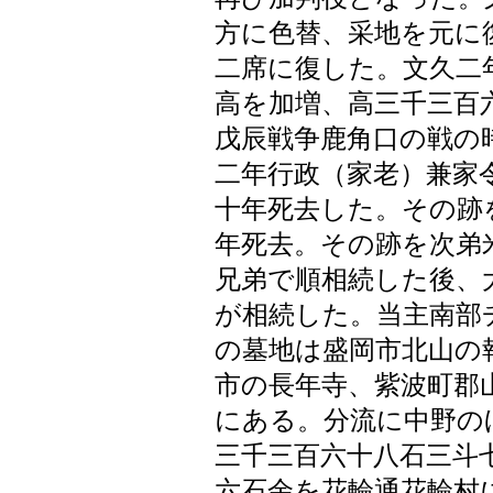
方に色替、采地を元に
二席に復した。文久二
高を加増、高三千三百
戊辰戦争鹿角口の戦の
二年行政（家老）兼家
十年死去した。その跡
年死去。その跡を次弟
兄弟で順相続した後、
が相続した。当主南部
の墓地は盛岡市北山の
市の長年寺、紫波町郡
にある。分流に中野の
三千三百六十八石三斗
六石余を花輪通花輪村