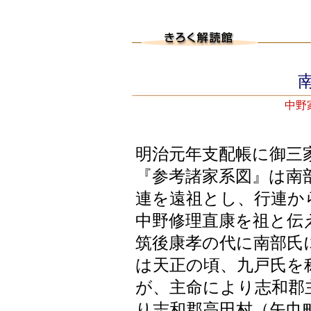
南
中野
明治元年支配帳に御三
『参考諸家系図』は南
連を遠祖とし、行連か
中野修理直康を祖と伝
筑後康孝の代に南部氏
は天正の頃、九戸氏を
が、主命により志和郡
り志和郡高田村（矢巾