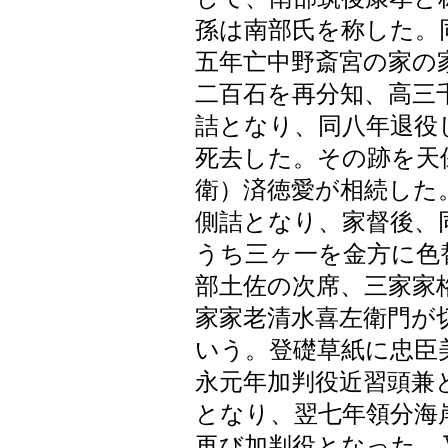
孫は南部氏を称した。
五年亡中野斎宮の家の
二百石を再分知、高三
詰となり、同八年退役
死去した。その跡を天
衛）済徳愛が相続した
側詰となり、家督後、
うち三ヶ一を金方に色
部土佐の次席、三家家
家家老清水喜左衛門が
いう。登礎草紙に忠臣
永元年加判役近習頭兼
となり、翌七年領分海
再び加判役となった。