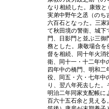
なり相続した。康致と
実弟中野午之丞（のち
六百石となった。三家
て秋田境の警衛、城下
門、日影門と並ぶ三御
務とした。康敬場合を
督を相続、同十年火消
衛、同十一・十二年中
四年中の橋門、明和二
役、同五・六・七年中
り、翌八年死去した。
明治二年同家支配帳に
百六十五石余と見える
筑後）康房が末期養子