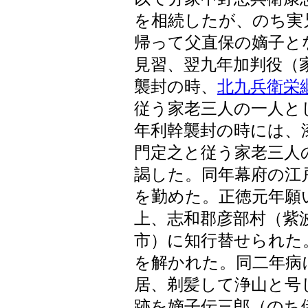
を相続したが、のち実
帰って父直保の嫡子と
見習、翌九年加判役（
襲封の時、
北九兵衛栄
従う家老三人の一人と
年利幹襲封の時には、
門定之と従う家老三人
謁した。同年幕府の江
を勤めた。正徳元年願
上、志和郡彦部村（紫
市）に知行替せられた
を解かれた。同二年病
居、剃髪して浄山と号
跡を嫡子伝三郎（のち