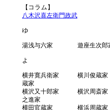
【コラム】
八木沢喜左衛門政武
ゆ
湯浅与六家 遊座生次
よ
横井寛兵衛家 横川
蔵家
横沢又十郎家 横沢
之進家
横田官蔵家 横浜周