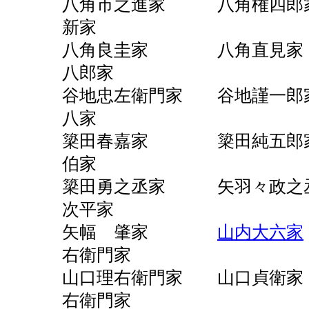
八角市之進家 八角権四
新家
八角良圭家 八角直見
八郎家
谷地忠左衛門家 谷地謹
八家
簗田春嘉家 簗田純
伯家
簗田勇之丞家 矢羽々政
次平家
矢幅 肇家
山内大六家
右衛門家
山口理右衛門家 山口貞
右衛門家