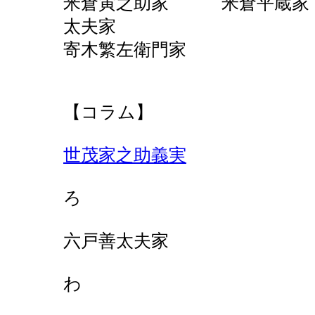
米倉寅之助家 米倉平
太夫家
寄木繁左衛門家
【コラム】
世茂家之助義実
ろ
六戸善太夫家
わ