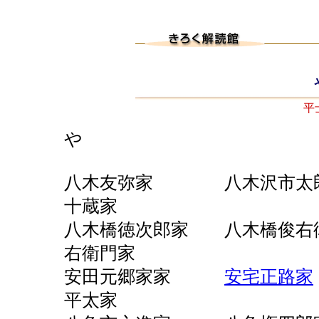
平
や
八木友弥家 八木沢市
十蔵家
八木橋徳次郎家 八木橋俊
右衛門家
安田元郷家家
安宅正路家
平太家