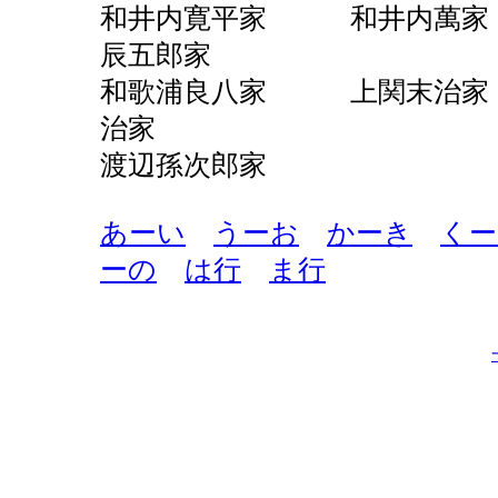
和井内寛平家 和井内
辰五郎家
和歌浦良八家 上関
治家
渡辺孫次郎家
あーい
うーお
かーき
くー
ーの
は行
ま行