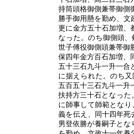
持筒頭格御側兼帯御側
勝手御用懸を勤め、文
更に金方五十石加増、
なった。のち御側頭、
世子傅役御側頭兼帯御
保四年金方百石加増、
五十三石九斗一升一合
に据えられた。のち又
五百五十三石九斗一升
扶持方三十石となった
に師事して師範となり
義を伝え、同十四年死
男登依勝が養嗣子とな
を勤め、文政十一年養