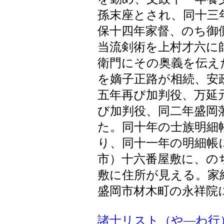
孫末座とされ、同十三
保十四年家督、のち御
当流剣術を上村才六に
衛門にその奥義を伝え
を嫡子正路が相続、安
五年再び加判役、万延
び加判役、同二年盛岡
た。同十年の士族明細
り、同十一年の明細帳
市）十六番屋敷に、の
敷に住所が見える。家
盛岡市材木町の永祥院
諸士リスト（や―わ行