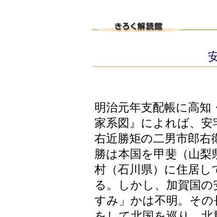
安
明治元年支配帳に高知
家系図』によれば、安
右近勝矩の二男市郎右
勝は本国を甲斐（山梨
村（石川県）に住居し
る。しかし、加賀国の
すみ」かは不明。その
をして北国を巡り、北