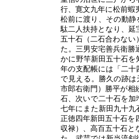
行、寛文九年に松前蝦
松前に渡り、その動静
駄二人扶持となり、延
五十石（二石合わない
た。三男安宅善兵衛勝
かに野竿新田五十石を
年の支配帳には「二十
で見える。勝久の跡は
市郎右衛門）勝平が相
石、次いで二十石を加
七年にまた新田九十九
正徳四年新田五十石を
収禄）、高百五十石と
た。武芸では新当流剣