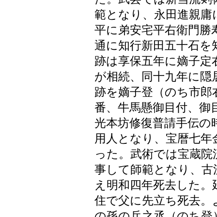
範となり、永田進親庸
平に弟安宅平右衛門勝
通に知行新田五十石を
跡は享保五年に嫡子定
が相続、同十九年に隠
跡を嫡子登（のち市郎
番、牛馬懸御目付、御
光本坊修復普請手伝の
用人となり、宝暦七年
った。武術では宝蔵院
事して師範となり、古
え明和四年死去した。
住で父に先立ち死去。
の孫の兵之丞（のち登