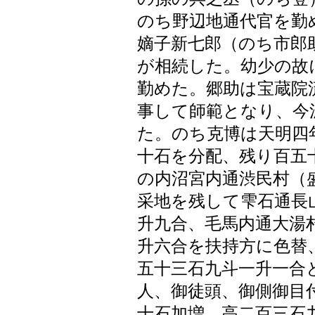
のち野辺地通代官を勤
嫡子新七郎（のち市郎
が相続した。幼少の故
勤めた。郷助は宝蔵院
事して師範となり、今
た。のち克博は天明四
十石を分配、残り百五
の内沼宮内通渋民村（
采地を残して雫石通長
升九合、毛馬内通大湯
升六合を扶持方に色替
五十三石九斗一升一合
人、御徒頭、御側御目
十石加増、高二百三石