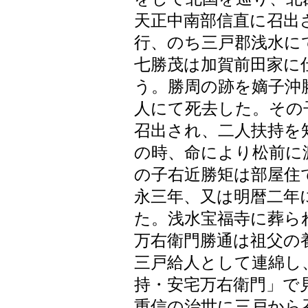
天正中南部信直に召出
行、のち三戸郡浅水に
七勝茂は加賀前田家に
う。勝周の跡を嫡子沖
人にて死去した。その
召出され、二人扶持を
の時、命により松前に
の子右近勝矩は部屋住
永三年、又は明暦二年
た。浅水宝福寺に葬ら
万右衛門勝通は祖父の
三戸給人として連綿し
持・安宅万右衛門」で
重信の治世に三戸から