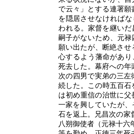
で云々」とする連署願
を隠居させなければな
われる。家督を継いだ
嗣子がないため、元禄
願い出たが、断絶させ
心するよう藩命があり
死去した。幕府への年
次の四男で実弟の三左
続した。この時五百石
は初め重信の治世に父
一家を興していたが、
石を返上。兄昌次の家
八朔御使者（元禄十六
等を勤め、正徳三年死