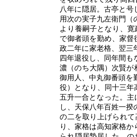
八年に隠居。古亭と号
用次の実子九左衛門（
より養嗣子となり、寛
で御者頭を勤め、家督
政二年に家老格、翌三
四年退役し、同年間も
濃（のち大隅）次賢が
御用人、中丸御番頭を
役）となり、同十三年
五升一合となった。主
し、天保八年百姓一揆
の二を取り上げられて
り、家格は高知家格か
られ隠居蟄居した。の