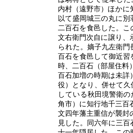
内村（遠野市）ほかに
以て盛岡城三の丸に別
二百石を食邑した。こ
文右衛門次自に譲り、
られた。嫡子九左衛門
百石を食邑して御近習
時、二百石（部屋住料
百石加増の時期は未詳
役）となり、併せて久
している秋田境警衛の
角市）に知行地千三百
文四年藩主重信が襲封
見した。同六年に三百
十一年隠居した。この