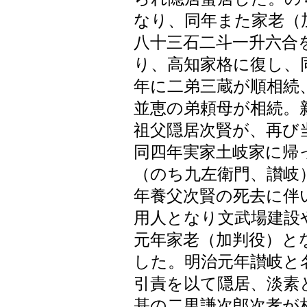
なり、同年また家老（
八十三石二斗一升六合
り、高知家格に復し、
年に二弟三蔵が順相続
並恵の弟頼母が相続。
祖父隠居次賢が、再び
同四年実家土岐家に帰
（のち九左衛門、讃岐
年養父次賢の死去に伴
用人となり文武場建設
元年家老（加判役）と
した。明治元年讃岐と
引責を以て隠居、淡素
基の二男謙次郎次孝が