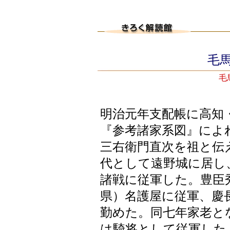
毛馬
毛
明治元年支配帳に高知
『参考諸家系図』によ
三右衛門直次を祖と伝
代として遠野城に居し
諸戦に従軍した。豊臣
県）名護屋に従軍、慶
勤めた。同七年家老と
は騎将として従軍した