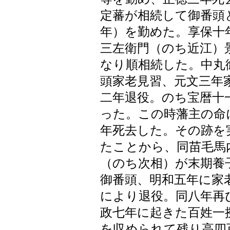
定蕃が相続して御番頭
年）を勤めた。享保十
三左衛門（のち近江）
なり順相続した。中丸
頭家老見習、元文三年
二年退役。のち宝暦十
った。この時藩主の命
年死去した。その跡を
たことから、同苗毛馬
（のち次相）が末期養
御番頭、明和五年に家
により退役。同八年再
政七年に起きた百姓一
を収められて残り高四