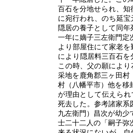
百石を分地せられ、知
に宛行われ、のち延宝
隠居の養子として同年
一年に嫡子三左衛門定
より部屋住にて家老を
により隠居料三百石を
この時、父の願により
采地を鹿角郡三ヶ田村
村（八幡平市）他を移
が理由として伝えられ
死去した。参考諸家系
九左衛門）昌次が幼少
士二十二人の「嗣子弥
来る状況にないが、自