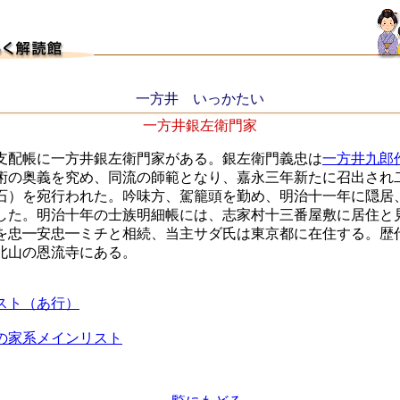
一方井 いっかたい
一方井銀左衛門家
支配帳に一方井銀左衛門家がある。銀左衛門義忠は
一方井九郎
術の奥義を究め、同流の師範となり、嘉永三年新たに召出され
石）を宛行われた。吟味方、駕籠頭を勤め、明治十一年に隠居
した。明治十年の士族明細帳には、志家村十三番屋敷に居住と
を忠━安忠━ミチと相続、当主サダ氏は東京都に在住する。歴
北山の恩流寺にある。
スト（あ行）
の家系メインリスト