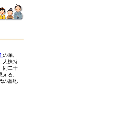
作
の弟。
二人扶持
、同二十
見える。
代の墓地