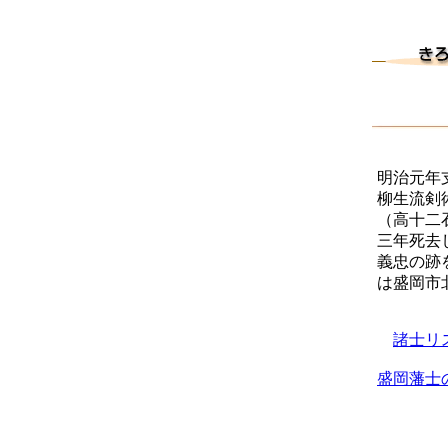
明治元年
柳生流剣
（高十二
三年死去
義忠の跡
は盛岡市
諸士リ
盛岡藩士