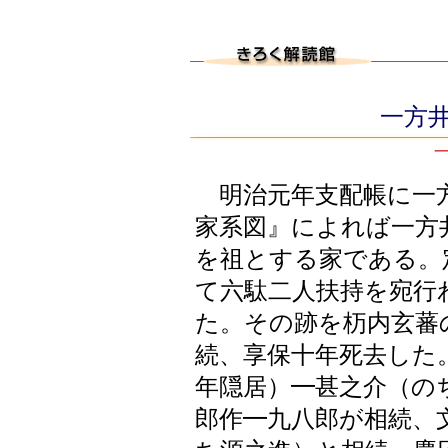
一方井
明治元年支配帳に一方
家系図』によれば一方
を祖とする家である。
て六駄二人扶持を宛行
た。その跡を杤内玄蕃
続、享保十年死去した
年隠居）━甚之介（の
郎作━九八郎が相続、