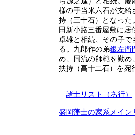
ち源之進）と相続。慶
様の手当米六石が支給
持（三十石）となった
田新小路三番屋敷に居
卓雄と相続、その子で
る。九郎作の弟
銀左衛
め、同流の師範を勤め
扶持（高十二石）を宛
諸士リスト（あ行）
盛岡藩士の家系メイン