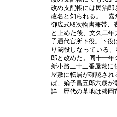
改め支配帳には民治郎
改名と知られる。 嘉
御広式取次物書兼帯、
と止めた後、文久二年
子通代官所下役。下役
り闕役しなっている。
郎と改めた。同十一年
新小路三十三番屋敷に
屋敷に転居が確認され
ば、嫡子昌五郎六歳が
詳。歴代の墓地は盛岡