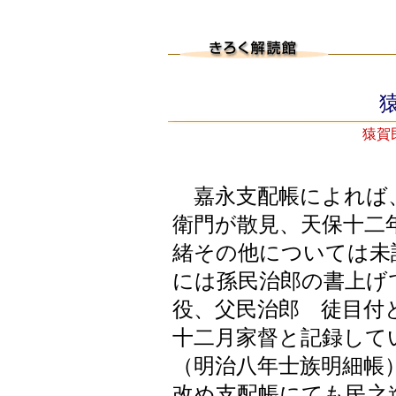
猿
猿賀民
嘉永支配帳によれば、
衛門が散見、天保十二
緒その他については未
には孫民治郎の書上げ
役、父民治郎 徒目付
十二月家督と記録して
（明治八年士族明細帳
改め支配帳にても民之