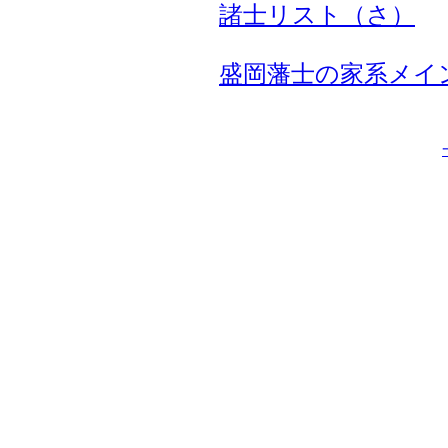
諸士リスト（さ）
盛岡藩士の家系メイ