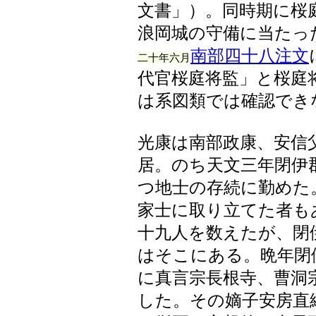
文書」）。同時期に桜
浪岡城の守備に当たっ
南部四十八注文
二十年六月
代官桜庭将監」と桜庭
は系図類では確認でき
光康は南部政康、安信
居。のち天文三年閉伊
つ地士の存続に勤めた
家士に取り立てた者も
十九人を数えたが、閉
はそこにある。晩年閉
に真言宗長根寺、曹洞
した。その嫡子安房直