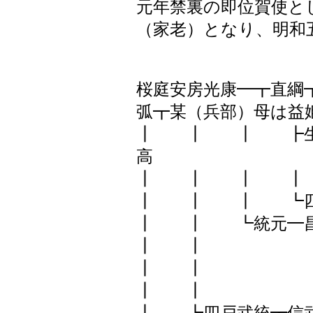
元年禁裏の即位賀使と
（家老）となり、明和
桜庭安房光康━┳直綱
弧┳某（兵部）母は益
┃ ┃ ┃ ┣生
高
┃ ┃ ┃ ┃
┃ ┃ ┃ ┗四
┃ ┃ ┗統元━昌
┃ ┃ ┗憲
┃ ┃ 
┃ ┃ 