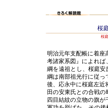
桜庭
桜
明治元年支配帳に着座
考諸家系図』によれば
綱を遠祖とし、桜庭安
綱は南部祖光行に従っ
後、応永中に桜庭左近
田の安東氏との合戦の
四目結紋の立物の旗が
軍功を挙げた。その後