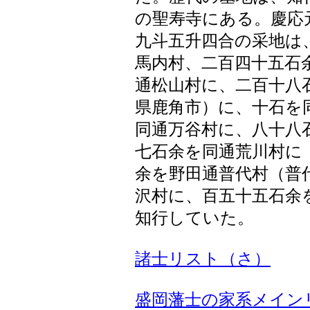
の聖寿寺にある。慶応
九斗五升四合の采地は
馬内村、二百四十五石
通松山村に、二百十八
県鹿角市）に、十石を
同通万谷村に、八十八
七石余を同通荒川村に
余を野田通普代村（普
沢村に、百五十五石余
知行していた。
諸士リスト（さ）
盛岡藩士の家系メイン