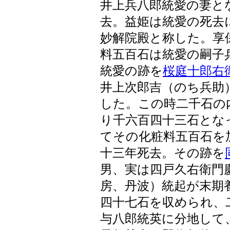
井上兵八郎統愛の妻と
去。益姫は統愛の死去
妙解院殿と称した。享
料五百石は統愛の嗣子
統愛の跡を
桜庭十郎右
井上次郎吉（のち兵助
した。この時二千石の
り千六百四十三石とな
てその化粧料五百石を
十三年死去。その跡を
男、実は四戸久右衛門
房、丹波）統起が末期
四十七石を収められ、
与八郎統英に分地して