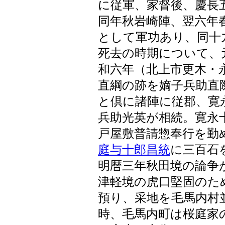
に従軍、家督後、慶長
同年秋岩崎陣、翌六年
として軍功あり、同十
死去の時期について、
和六年（北上市更木・
直綱の跡を嫡子兵助直
と倶に諸陣に従郡、寛
兵助光英が相続。寛永
戸屋敷普請惣奉行を勤
庭与十郎昌統
に三百石
明暦三年秋田境の論争
津軽境の虎口堅固のた
預り、采地を毛馬内村
時、毛馬内町は桜庭家