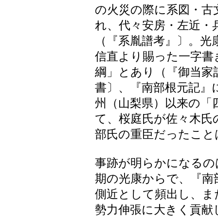
の火災の際に系図・古
れ、代々安房・左近・
（『系胤譜考』〕。光
信直より賜った一字書
綱」とあり（『御当家
書〕、『南部根元記』
州（山梨県）以来の「
て、桜庭氏が佐々木氏
部氏の重臣だったこと
事跡が明らかになるの
期の光康からで、『南
側近として頻出し、ま
勢力伸張に大きく貢献