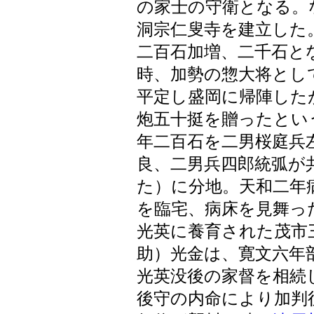
の家士の守衛となる。
洞宗仁叟寺を建立した
二百石加増、二千石と
時、加勢の惣大将とし
平定し盛岡に帰陣した
炮五十挺を贈ったとい
年二百石を二男桜庭兵
良、二男兵四郎統弧が
た）に分地。天和二年
を臨宅、病床を見舞っ
光英に養育された茂市
助）光金は、寛文六年
光英没後の家督を相続
後守の内命により加判