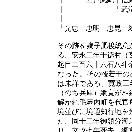
┃ ┗四戸武統┳信
┃ ┗武済━
┃ ┗
┗光忠━忠明━
その跡を嫡子肥後統意
る。安永二年千徳村（
起目二百六十六石八斗
なった。その後若干の
は未詳である。寛政三
（のち兵庫）綱寛が相
解かれ毛馬内町を代官
境並びに境通知行地を
た。同十二年御領分海
り、文政七年死去。綱