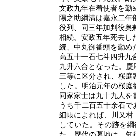
文政九年在着使者を勤
陽之助綱清は嘉永二年
役列、同三年加判役奥
相続。安政五年死去し
続、中丸御番頭を勤め
高五十一石七斗四升九
九升六合となった。慶
三等に区分され、桜庭
した。明治元年の桜庭
同家家士は九十九人を
うち千二百五十余石で
細帳によれば、川又村
していた。その跡を綱
た。歴代の墓地は、知