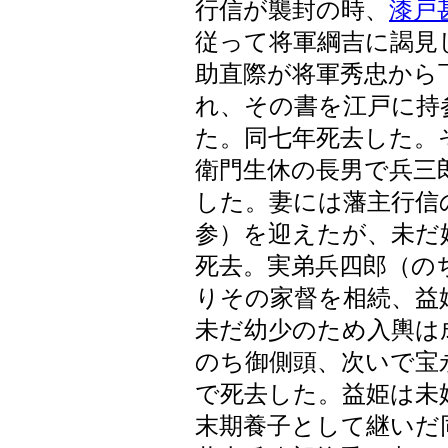
行信が襲封の時、
漆戸
従って将軍綱吉に謁見
助直際が将軍秀忠から
れ、その書を江戸に持
た。同七年死去した。
衛門生休の長男で兵三
した。妻には藩主行信
参）を迎えたが、未だ
死去。実弟兵四郎（の
りその家督を相続、益
未だ幼少のため入輿は
のち御側頭、次いで宝
で死去した。益姫は未
末期養子として継いだ