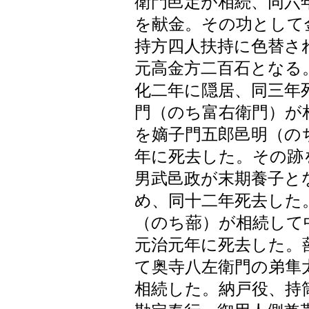
衛門邑定が相続、同六
を献金。その功として
持方四人扶持に色替さ
元高金方二百石となる
化二年に隠居、同三年
門（のち富右衛門）が
を嫡子門五郎邑明（の
年に死去した。その跡
男武邑政が末期養子と
め、同十二年死去した
（のち蔀）が相続して
元治元年に死去した。
て奥寺八左衛門の弟隼
相続した。納戸役、持