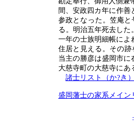
勘定奉行、御用人側兼
間、安政四カ年に作善
参政となった。笠庵と
る。明治五年死去した
一年の士族明細帳によ
住居と見える。その跡
当主の勝彦は盛岡市に
大慈寺町の大慈寺にあ
諸士リスト（か?き
盛岡藩士の家系メイン