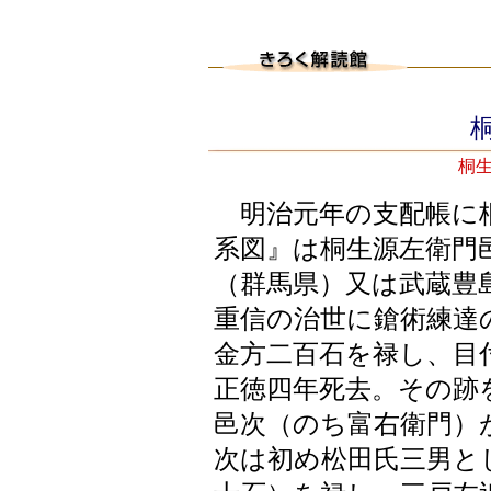
桐
桐生
明治元年の支配帳に桐
系図』は桐生源左衛門
（群馬県）又は武蔵豊
重信の治世に鎗術練達
金方二百石を禄し、目
正徳四年死去。その跡
邑次（のち富右衛門）
次は初め松田氏三男と