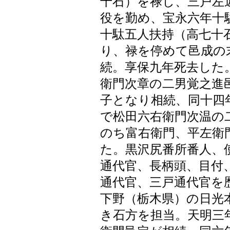
十石）を禄し、三戸左
役を勤め、宝永六年十
十駄五人扶持（高七十
り、禄を停めて邑成の
続。享保九年死去した
衛門次章の二男覚之進
子となり相続、同十四
で松田六右衛門次温の
のち富右衛門、平左衛
た。黒沢尻番所番人、
通代官、長柄頭、目付
通代官、三戸通代官を
下野（栃木県）の日光
き石方を担当。天明三