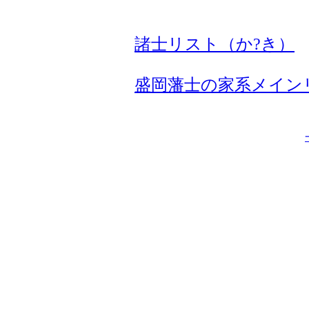
諸士リスト（か?き）
盛岡藩士の家系メイン