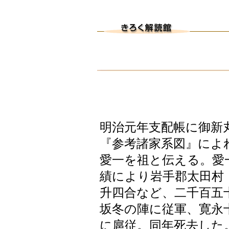
明治元年支配帳に御新
『参考諸家系図』によ
愛一を祖と伝える。愛
績により岩手郡太田村
升四合など、二千百五
坂冬の陣に従軍、寛永
に扈従。同年死去した