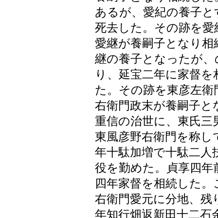
あるが、愛紀の養子と
死去した。その跡を愛
愛継が養嗣子となり相
継の養子となったが、
り、延宝二年に家督を
た。その跡を東彦左衛
右衛門政末が養嗣子と
重信の治世に、東氏三
東風彦野右衛門を称し
年十駄加増で十駄二人
役を勤めた。貞享四年
四年家督を相続した。
右衛門愛元に分地、残
年知行畑返新田十二石