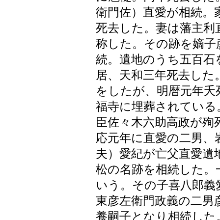
衛門佐）直愛が相続。
死去した。妻は藩主利
称した。その跡を嫡子
続。遺地のうち五百石
居、天和三年死去した
をしたが、明暦元年夭
福寺に埋葬されている
臣佐々木六助高政が殉
応元年に直愛の二男、
夫）愛紀が亡父直愛遺
松の名跡を相続した。
いう。その子喜八郎義
東彦左衛門政義の二男
養嗣子となり相続した