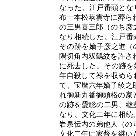
なった。江戸番頭とな
布一本松恭雲寺に葬ら
の三男喜三郎（のち彦
なり相続した。江戸番
その跡を嫡子彦之進（
隅切角内双鶴紋を許さ
に死去した。その跡を
年自殺して禄を収めら
て、宝暦六年嫡子綾之
れ御新丸番御頭格の家
の跡を愛聡の二男、継
なり、文化二年に相続
岩泉伝内の弟他人（の
文化二年に家督を継い