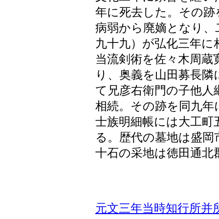
年に死去した。その跡
病弱から廃嫡となり、
九十九）が弘化三年に
当流剣術を佐々木周蔵
り、奥義を山田募長隣
て兄彦右衛門の子他人
相続。その跡を同九年
士族明細帳には大工町
る。歴代の墓地は盛岡
十石の采地は徳田通北
元文三年当時知行所并