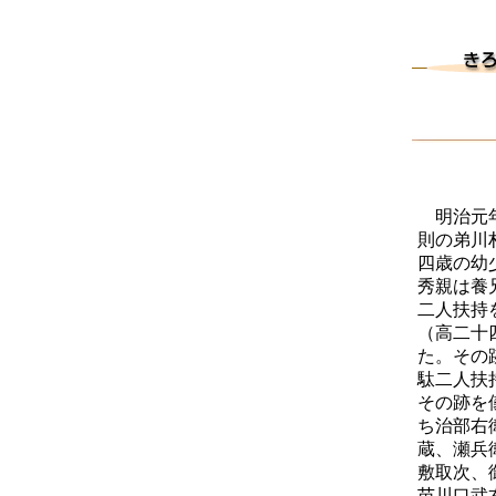
明治元年
則の弟川
四歳の幼
秀親は養
二人扶持
（高二十
た。その
駄二人扶
その跡を
ち治部右
蔵、瀬兵
敷取次、
苗川口武