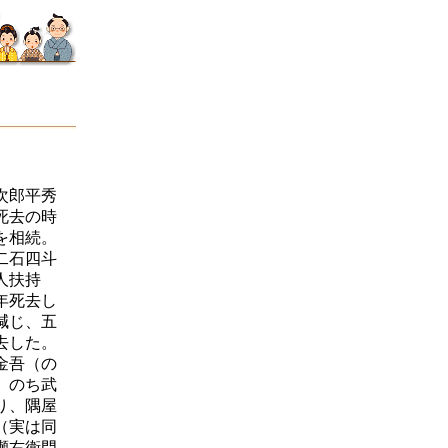
次郎平秀
死去の時
を相続。
二石四斗
人扶持
年死去し
減じ、五
去した。
金吾（の
、のち武
り、隅屋
（実は同
瀬右衛門