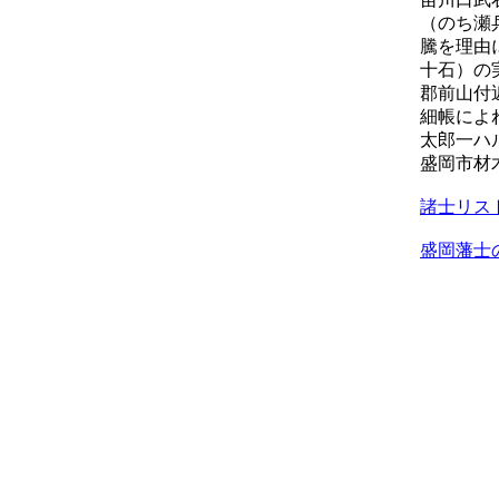
（のち瀬
騰を理由
十石）の
郡前山付
細帳によ
太郎一ハ
盛岡市材
諸士リス
盛岡藩士