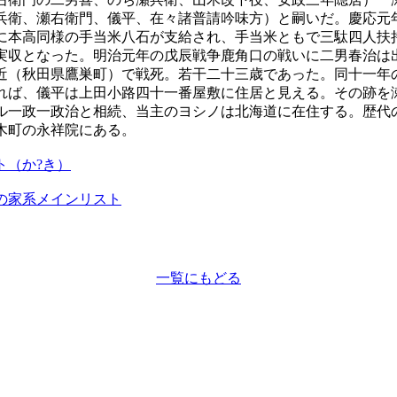
兵衛、瀬右衛門、儀平、在々諸普請吟味方）と嗣いだ。慶応元
に本高同様の手当米八石が支給され、手当米ともで三駄四人扶
実収となった。明治元年の戊辰戦争鹿角口の戦いに二男春治は
近（秋田県鷹巣町）で戦死。若干二十三歳であった。同十一年
れば、儀平は上田小路四十一番屋敷に住居と見える。その跡を
ル一政一政治と相続、当主のヨシノは北海道に在住する。歴代
木町の永祥院にある。
ト（か?き）
の家系メインリスト
一覧にもどる