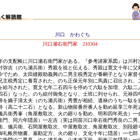
川口 かわぐち
川口瀬右衛門家 210304
の支配帳に川口瀬右衛門家がある。『参考諸家系図』は川村
村弥吉（のち瀬兵衛）秀親を祖と伝える。秀親は寛文十年に父
少でため、太田縫殿助義興の二男主税秀定が養嗣子となり家督
兄主税秀定に養育された。のち正保元年別に馬責に召出され、
を給与された。寛文七年二石四斗を停めて六駄を加増、六駄二
四石）なった。のち組付御免となり、士班に列せられ、元禄四
跡を嫡子清太夫（のち瀬兵衛）秀豊が相続、遺禄のうち一駄を
持（高二十二石）となる。新山物留番所番人を勤め延享三年死
儀兵衛秀峯（角屋敷取次、火の廻りを勤め、明和四年死去）━
衛門、同六年隠居）━左吉（実は同苗川口幸右衛門秀良の二男
衛、儀兵衛、石間屋敷取次、中屋敷取次、角屋敷取次、別段廻
御礼帳所物書、雇勘定方、火の廻り、文化十年に隠居）━七郎
右衛門の二男喜、のち瀬兵衛、山木改下役、安政三年隠居）━