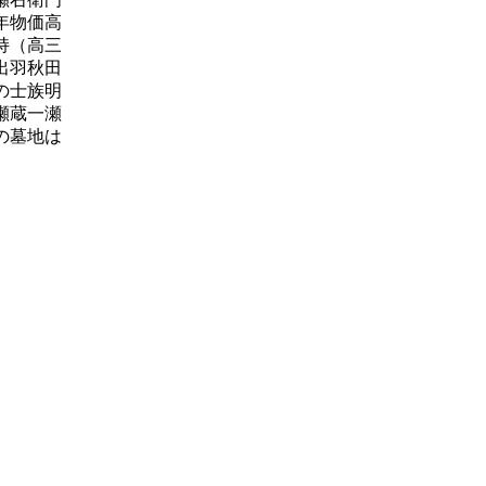
年物価高
持（高三
出羽秋田
の士族明
瀬蔵一瀬
の墓地は