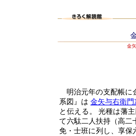
金
金矢
明治元年の支配帳に金
系図』は
金矢与右衛門
と伝える。 光種は藩
て六駄二人扶持（高二
免・士班に列し、享保