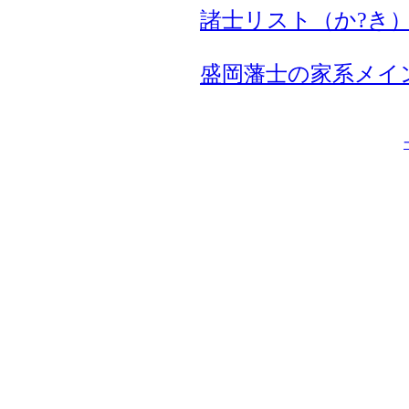
諸士リスト（か?き
盛岡藩士の家系メイ