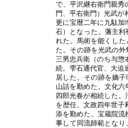
で、平沢継右衛門親秀
門、平右衛門）光武が
更に宝暦二年に九駄加
石）となった。藩主利
れた。馬術を能くした
た。その跡を光武の外
三男忠兵衛（のち与惣
続。雫石通代官、大迫
居した。その跡を嫡子
山詰を勤めた。文化六
四郎光春が相続した。
を歴任。文政四年世子
添を勤めた。宝蔵院流
事して同流師範となり