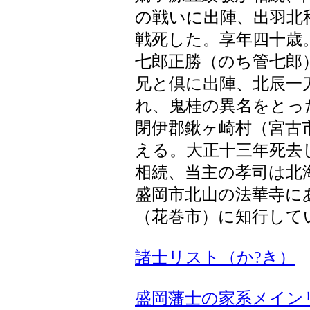
の戦いに出陣、出羽北
戦死した。享年四十歳
七郎正勝（のち管七郎
兄と倶に出陣、北辰一
れ、鬼桂の異名をとっ
閉伊郡鍬ヶ崎村（宮古
える。大正十三年死去
相続、当主の孝司は北
盛岡市北山の法華寺に
（花巻市）に知行して
諸士リスト（か?き）
盛岡藩士の家系メイン