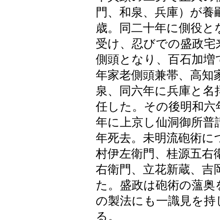
門、和泉、兵庫）が養
歳。同二十年に側役と
受け、忍びでの盛政宅
側頭となり、百石加増
年家老側頭兼帯、高知
泉、同六年に兵庫と名
任した。その後明和六
年に上京し仙洞御所普
年死去。未明流砲術に
村伊左衛門、桂源五右
右衛門、立花新蔵、吉
た。盛政は砲術の薀奥
の製法にも一識見を持
る。