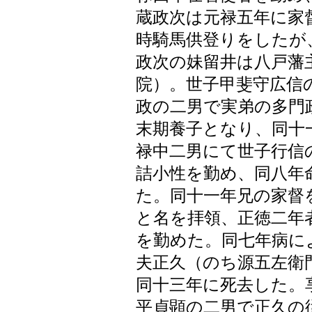
蔵政次は元禄五年に家
時騎馬供登りをしたが
政次の妹留井は八戸藩
院）。世子甲斐守広信
政の二男で実弟の多門
末期養子となり、同十
禄中二男にて世子行信
詰小性を勤め、同八年
た。同十一年兄の家督
と名を拝領、正徳二年
を勤めた。同七年病に
夫正久（のち源五左衛
同十三年に死去した。
平貞顕の二男で正久の