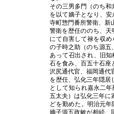
その三男多門（のち和
を以て嫡子となり、安
寺町惣門番所警衛、新
警衛を歴任ののち、天
にて自害して禄を収め
の子時之助（のち源五
あって召出され、旧知
石を食み、百五十石座
沢尻通代官、福岡通代
を歴任、弘化三年隠居
として知られ嘉永二年
五太夫）は弘化三年に
どを勤めた。明治元年
嫡子源五政敏が相続、