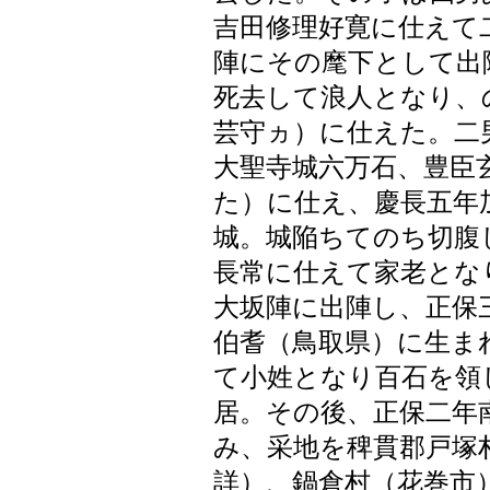
吉田修理好寛に仕えて
陣にその麾下として出
死去して浪人となり、
芸守ヵ）に仕えた。二
大聖寺城六万石、豊臣
た）に仕え、慶長五年
城。城陥ちてのち切腹
長常に仕えて家老とな
大坂陣に出陣し、正保
伯耆（鳥取県）に生ま
て小姓となり百石を領
居。その後、正保二年
み、采地を稗貫郡戸塚
詳）、鍋倉村（花巻市