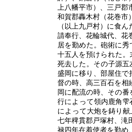
上八幡平市）、三戸郡
和賀郡轟木村（花巻市
（以上九戸村）に食ん
請奉行、花輪城代、花
居を勤めた。砲術に秀
十五人を預けられた。
死去した。その子源五
盛岡に移り、部屋住で
督の時、高三百石を相
岡に配流の時、その番
行によって領内鹿角雫
によって大炮を鋳り献
七年稗貫郡戸塚村、滝
禄四年在着使者を勤め