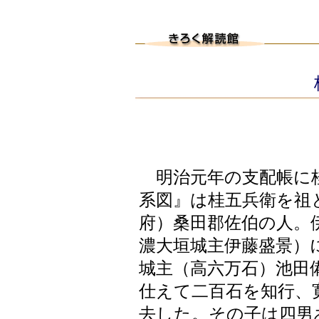
桂
明治元年の支配帳に桂
系図』は桂五兵衛を祖
府）桑田郡佐伯の人。
濃大垣城主伊藤盛景）
城主（高六万石）池田
仕えて二百石を知行、
去した。その子は四男