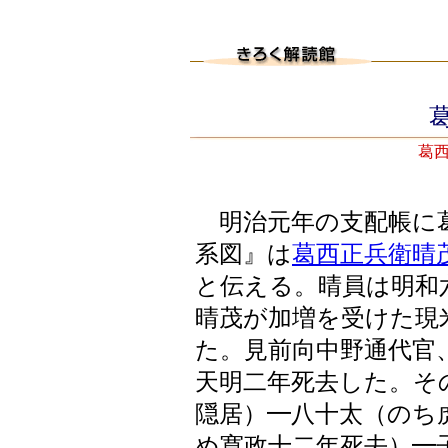
葛
葛西
明治元年の支配帳に葛
系図』は
葛西正兵衛晴
と伝える。晴員は明和
晴茂が加増を受けた現
た。見前向中野通代官
天明二年死去した。そ
隠居）━八十太（のち
め寛政十二年死去）━