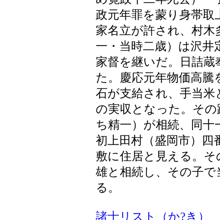
政元年罪を蒙り身帯取
家名立が許され、村木
一・当時二歳）は沢井
家督を継いだ。日詰蔵
た。慶応元年物価高騰
石が支給され、手当米
の実収となった。その
ち精一）が相続、同十
初上田村（盛岡市）四
敷に住居と見える。そ
雄と相続し、その子で
る。
諸士リスト（か?き）