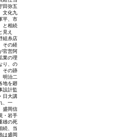
守田弥五
、文化九
軍平、市
）と相続
と見え
野組糸店
、その経
が官営阿
鉱業の理
なり、の
。その跡
、明治二
各地を廻
事設計監
・日大講
れ、一
、盛岡信
現・岩手
重雄の死
相続、当
地は盛岡