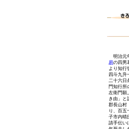
明治元年
易
の四男
より知行
四斗九升
二十六日
門知行所
左衛門願
き由」と
郡長山村
り、百五
子市内晴
請手伝い
年死去し