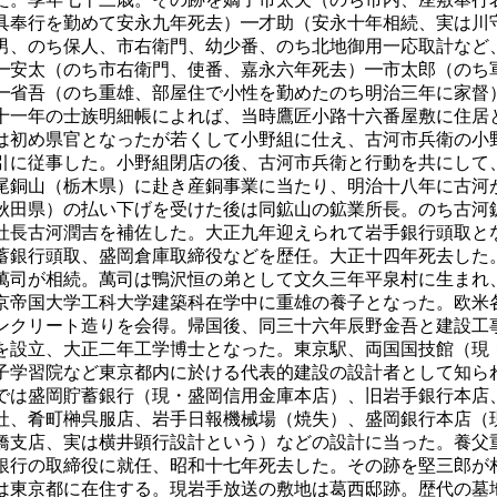
具奉行を勤めて安永九年死去）━才助（安永十年相続、実は川
男、のち保人、市右衛門、幼少番、のち北地御用一応取計など
━安太（のち市右衛門、使番、嘉永六年死去）━市太郎（のち
━省吾（のち重雄、部屋住で小性を勤めたのち明治三年に家督
十一年の士族明細帳によれば、当時鷹匠小路十六番屋敷に住居
は初め県官となったが若くして小野組に仕え、古河市兵衛の小
引に従事した。小野組閉店の後、古河市兵衛と行動を共にして
尾銅山（栃木県）に赴き産銅事業に当たり、明治十八年に古河
秋田県）の払い下げを受けた後は同鉱山の鉱業所長。のち古河
社長古河潤吉を補佐した。大正九年迎えられて岩手銀行頭取と
蓄銀行頭取、盛岡倉庫取締役などを歴任。大正十四年死去した
萬司が相続。萬司は鴨沢恒の弟として文久三年平泉村に生まれ
京帝国大学工科大学建築科在学中に重雄の養子となった。欧米
ンクリート造りを会得。帰国後、同三十六年辰野金吾と建設工
を設立、大正二年工学博士となった。東京駅、両国国技館（現
子学習院など東京都内に於ける代表的建設の設計者として知ら
では盛岡貯蓄銀行（現・盛岡信用金庫本店）、旧岩手銀行本店
社、肴町榊呉服店、岩手日報機械場（焼失）、盛岡銀行本店（
橋支店、実は横井顕行設計という）などの設計に当った。養父
銀行の取締役に就任、昭和十七年死去した。その跡を堅三郎が
は東京都に在住する。現岩手放送の敷地は葛西邸跡。歴代の墓