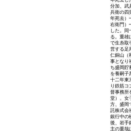
分加、武
兵衛の四
年死去）
右衛門）
した。同
る。重雄
で生糸取
営する足
仁銅山（
事となり
ち盛岡貯
を養嗣子
十二年東
り鉄筋コ
督事務所
堂）、女
方、盛岡
託株式会
銀行中の
後、岩手
主の重哉