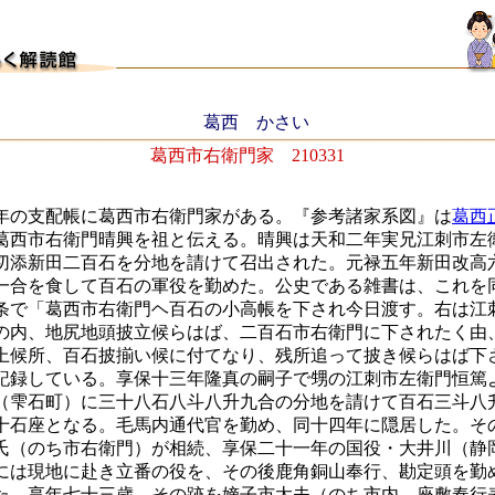
葛西 かさい
葛西市右衛門家 210331
の支配帳に葛西市右衛門家がある。『参考諸家系図』は
葛西
葛西市右衛門晴興を祖と伝える。晴興は天和二年実兄江刺市左
切添新田二百石を分地を請けて召出された。元禄五年新田改高
一合を食して百石の軍役を勤めた。公史である雑書は、これを
条で「葛西市右衛門ヘ百石の小高帳を下され今日渡す。右は江
の内、地尻地頭披立候らはば、二百石市右衛門に下されたく由
上候所、百石披揃い候に付てなり、残所追って披き候らはば下
記録している。享保十三年隆真の嗣子で甥の江刺市左衛門恒篤
（雫石町）に三十八石八斗八升九合の分地を請けて百石三斗八
十石座となる。毛馬内通代官を勤め、同十四年に隠居した。そ
氏（のち市右衛門）が相続、享保二十一年の国役・大井川（静
には現地に赴き立番の役を、その後鹿角銅山奉行、勘定頭を勤
た。享年七十三歳。その跡を嫡子市太夫（のち市内、座敷奉行