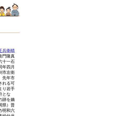
正兵衛晴
衛門隆真
六十一石
同年四月
刺市左衛
、先年市
される可
より岩手
升とな
の跡を嫡
岡県）普
め明和六
表給仕当