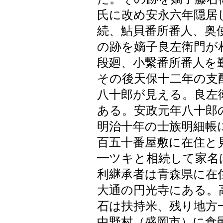
氏に改め安永六年隠居
続、鮎貝番所番人、奥
の跡を嫡子良左衛門が
段廻、小繋番所番人を
その後天保十二年の支
八十郎が見える。良左
ある。安政元年八十郎
明治十年の士族明細帳
百五十番屋敷に在住と
━ツキと相続して家名
利継承者は青森県に在
大通の円光寺にある。
石は扶持米、残り地方
中野村（盛岡市）に食