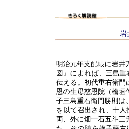
岩
明治元年支配帳に岩井
図』によれば、三島重
伝える。初代重右衛門
恩の生母慈恩院（檜垣
子三島重右衛門勝則は
を以て召出され、十人
両、外に畑一石五斗三
た。その跡を嫡子藤右