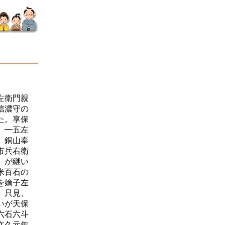
左衛門親
信濃守の
た。享保
）━五左
、銅山奉
市兵右衛
）が継い
米百石の
を嫡子左
、只見、
いが天保
六石六斗
文久元年