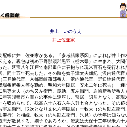
井上 いのうえ
井上佐並家
支配帳に井上佐並家がある。『参考諸家系図』によれば井上作
伝える。親包は初め下野那須郡黒羽（栃木県）に生まれ、大関
った。延宝八年江戸で南部重信に召抱られ現米百石を宛行われ
居、同十五年死去した。その跡を嫡子津太夫頼紀（沢内通代官
（三戸通代官、京都岡崎藩邸番人、沢内通代官、野辺地通代官
橋場番所番人等を勤め、明和六年隠居、安永二年に死去）━種
二男専太夫（のち又左衛門、慶助、五左衛門、岩崎新番所番人
二年実甥種市八百八の事件に連座し、蟄居、隠居となり、高現
一を収められて、残高六十六石六斗六升七合となった。その跡
ち宇左衛門、取次となり文化六年隠居）━牧太（のち勘左衛門
山奉行）と相続。牧太（のち勘左衛門、只見）の晩年は知らな
澄志が散見する。嫡子であろうか、澄志は天保十二年現米六十
の内十二石を扶持方に色替され、その後花輪蔵奉行を勤めた。