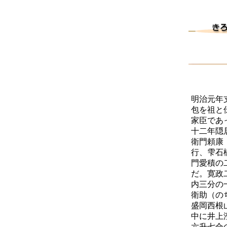
明治元年
包を祖と
家臣であ
十二年隠
衛門頼康
行、雫石
門愛積の
だ。寛政
内三分の
衛助（の
盛岡西根
中に井上
六升七合