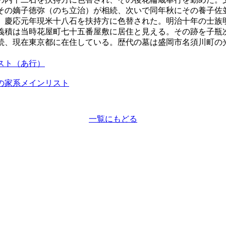
その嫡子徳弥（のち立治）が相続、次いで同年秋にその養子佐
。慶応元年現米十八石を扶持方に色替された。明治十年の士族
義積は当時花屋町七十五番屋敷に居住と見える。その跡を子瓶
続、現在東京都に在住している。歴代の墓は盛岡市名須川町の
スト（あ行）
の家系メインリスト
一覧にもどる