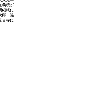
並義積が
明細帳に
次郎、孫
光台寺に