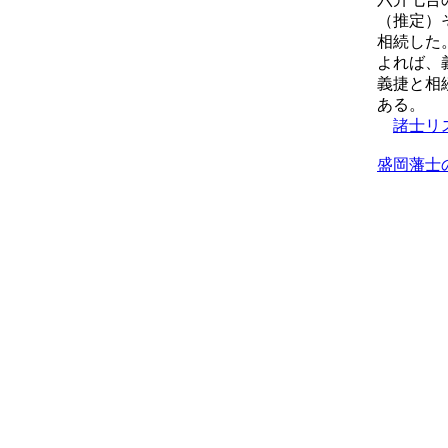
（推定）
相続した
よれば、
義捷と相
ある。
諸士リ
盛岡藩士