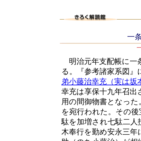
一条
明治元年支配帳に一
る。『参考諸家系図』
弟小藤治幸充（実は坂
幸充は享保十九年召出
用の間御物書となった
を宛行われた。その後
駄を加増され七駄二人
木奉行を勤め安永三年