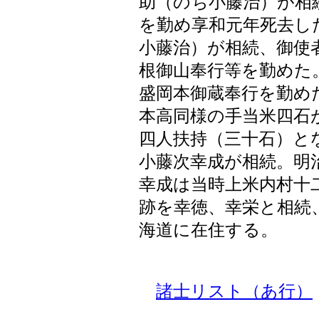
助（のち小藤治）が相
を勤め享和元年死去し
小藤治）が相続、御使
根御山奉行等を勤めた
盛岡本御蔵奉行を勤め
本高同様の手当米四石
四人扶持（三十石）と
小藤次幸成が相続。明
幸成は当時上米内村十
跡を幸徳、幸栄と相続
海道に在住する。
諸士リスト（あ行）