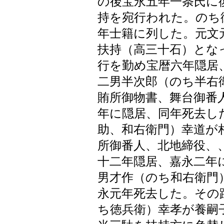
の後宝永五年一条氏に
持を宛行われた。のち
年士籍に列した。元文
扶持（高三十石）とな
行を勤め宝暦六年隠居
二男半次郎（のち半右
賄所御物書、舞台御番
年に隠居、同年死去し
助、和右衛門）幸道が
所御番人、北地締役、
十二年隠居、嘉永二年
男才作（のち和右衛門
永元年死去した。その
ち徳兵衛）幸孝が養嗣