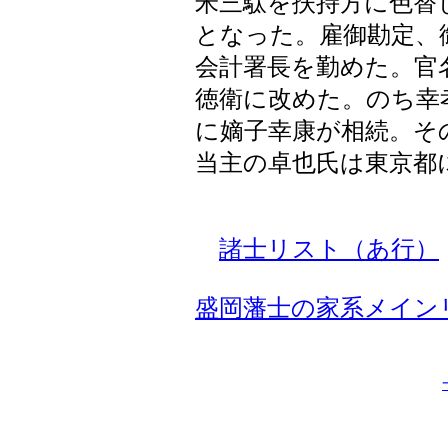
米三駄を扶持方に色替
となった。雇御勘定、
会計署長を勤めた。官
徳衛に改めた。のち幸
に嫡子幸康が相続。そ
当主の卓也氏は東京都
諸士リスト（あ行）
盛岡藩士の家系メイン