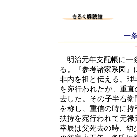
一条
明治元年支配帳に一
る。『参考諸家系図』
非内を祖と伝える。理
を宛行われたが、重直
去した。その子半右衛
を称し、重信の時に持
扶持を宛行われて元禄
幸辰は父死去の時、幼