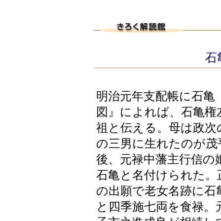
石亀
明治元年支配帳に石亀
図』によれば、石亀権
祖と伝える。母は政次
の三男に生れたのが茂
後、元禄中藩主行信の
石亀と名付けられた。
の出願で老女名跡に石
と四季施七両を食禄。