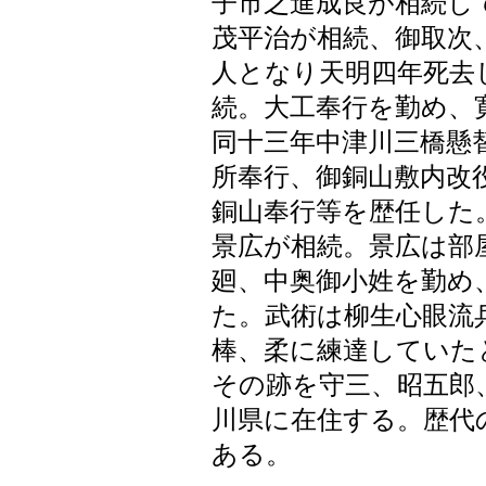
子市之進成良が相続し
茂平治が相続、御取次
人となり天明四年死去
続。大工奉行を勤め、
同十三年中津川三橋懸
所奉行、御銅山敷内改
銅山奉行等を歴任した
景広が相続。景広は部
廻、中奥御小姓を勤め
た。武術は柳生心眼流
棒、柔に練達していた
その跡を守三、昭五郎
川県に在住する。歴代
ある。