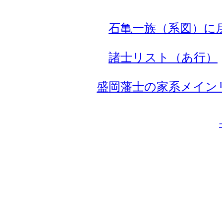
石亀一族（系図）に
諸士リスト（あ行）
盛岡藩士の家系メイン