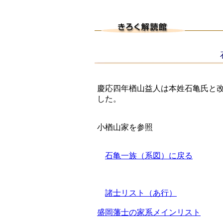
石
慶応四年楢山益人は本姓石亀氏と
した。
小楢山家を参照
石亀一族（系図）に戻る
諸士リスト（あ行）
盛岡藩士の家系メインリスト