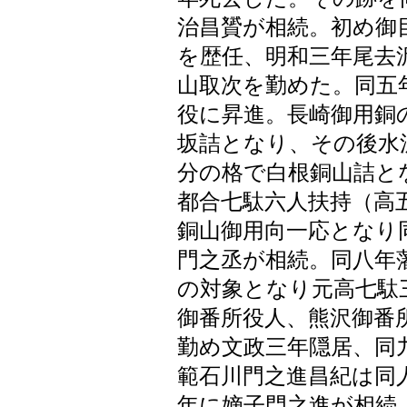
治昌贇が相続。初め御
を歴任、明和三年尾去
山取次を勤めた。同五
役に昇進。長崎御用銅
坂詰となり、その後水
分の格で白根銅山詰と
都合七駄六人扶持（高
銅山御用向一応となり
門之丞が相続。同八年
の対象となり元高七駄
御番所役人、熊沢御番
勤め文政三年隠居、同
範石川門之進昌紀は同
年に嫡子門之進が相続