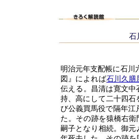
石川
明治元年支配帳に石川
図』によれば
石川久膳
伝える。昌清は寛文中
持、高にして二十四石
び公義買馬役で隔年江
た。その跡を猿橋右衛
嗣子となり相続。御元
年死去した。その跡を