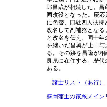
郎昌蔵が相続した。昌
同改役となった。慶応
に色替、四駄四人扶持
改名して副補務となる
と改名を伝え、同十年
を継いだ昌興が上田与
る。その跡を昌隆が相
良県に在住する。歴代
ある。
諸士リスト（あ行）
盛岡藩士の家系メイン