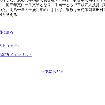
れ、同三年更に一生支給となり、手当米ともで三駄四人扶持（
つた。明治十年の士族明細帳によれば、綱原は当時飯岡新田村
居と見える。
図に戻る
スト（あ行）
の家系メインリスト
一覧にもどる