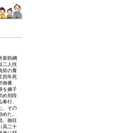
井新助綱
駄二人扶
為矩の養
文四年死
所御番
跡を嫡子
初め別段
山奉行、
た。その
勤めた。
続。御目
（高二十
当米に切