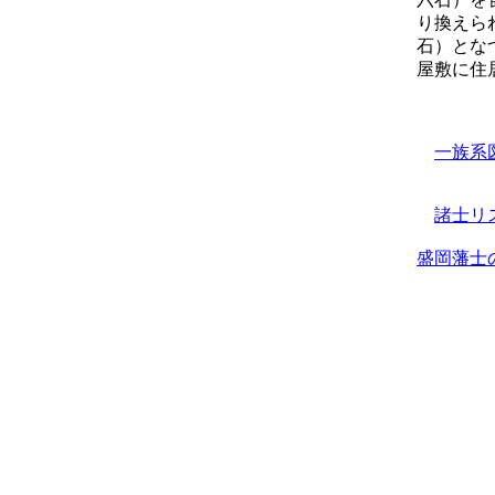
り換えら
石）とな
屋敷に住
一族系
諸士リ
盛岡藩士