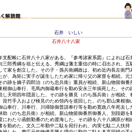
石井 いしい
石井八十八家
支配帳に石井八十八家がある。『参考諸家系図』によれば石
与三郎秀綱を祖と伝える。秀綱は藩主重信の時に召出され、五
して家を創立した。その子・孫兵衛綱政は、初め近内長左衛門
たが、為矩に実子が誕生したため家に帰り父の家督を相続。元
その跡を嫡子四郎治（のち忠兵衛）重員が相続、新山物留御番
東根御山奉行、毛馬内御蔵奉行を勤め安永三年病死した。その
続し天明四年隠居した。その跡を勝見（のち孫兵衛）が相続、
、箟竹手入および検見のため領内を巡回した。のち郡山東根御
御山奉行、川奉行、川掃除御普請奉行等を勤め寛政八年死去し
林助（のち忠兵衛）が相続。新山物留御番所御番人、別段廻を
度にわたり函館勤番のため渡海した。その跡を八十八綱原が相
書を勤めた。文久二年勤中二駄を宛行われ、内実七駄二人扶持
食禄した。慶応元年物価高騰を理由に勤中二駄を本高同様の手