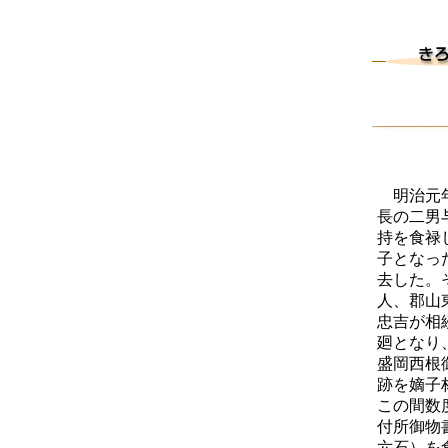
明治元年
長の二男
持を食禄
子となっ
去した。
人、郡山
忠吉が相
廻となり
盛岡西根
跡を嫡子
この間数
付所御物
六石）を