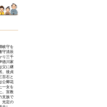
讃岐守を
権守清辰
かり三千
伊徳川家
は父に継
居。後貞
三百石と
は公卿花
た一女を
た。宣教
の支族で
。光定の
死去し