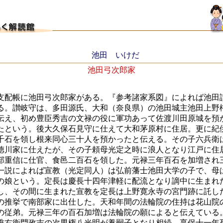
池田 いけだ
池田弓次郎家
支配帳に池田弓次郎家がある。『参考諸家系図』によれば池田
る。讃岐守は、多田源氏、大和（奈良県）の池田城主池田上野
伝え、初め豊臣秀吉の文禄の役に軍功あって佐渡川田原城を預
たという。後大久保石見守に仕えて大和茅原村に住居。更に紀
千石を領し根来同心三十人を預かったと伝える。その子六兵衛
徳川家に仕えたが、その子頼母光定之時に浪人となり江戸に住
部重信に仕官、食邑二百石を領した。元禄三年百石を加増され
一説によれば宣教（光定同人）は弘前藩士池田大学の子で、母
の娘という。定長は慶長十四年津軽に配流となり謫中に生まれ
し、その間に生まれた宣教を定長は上野寛永寺の宮門跡に託し
の推挙で南部家に出仕した。天和年間の法輪院の住持は花山院
の従弟。元禄三年の百石加増は法輪院の願によると伝えている
唯右衛門政吉の次男権八光明が養嗣子となり相続、享保十一年