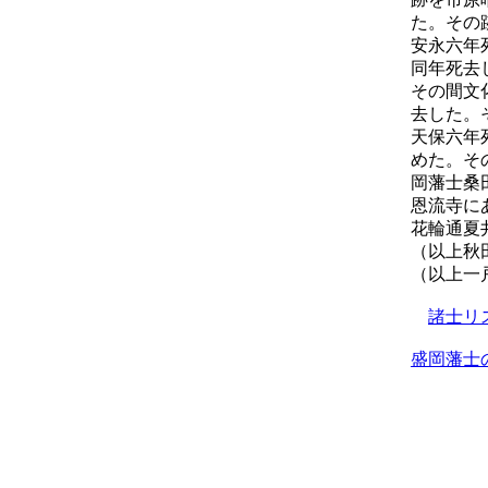
た。その
安永六年
同年死去
その間文
去した。
天保六年
めた。そ
岡藩士桑
恩流寺に
花輪通夏
（以上秋
（以上一
諸士リ
盛岡藩士