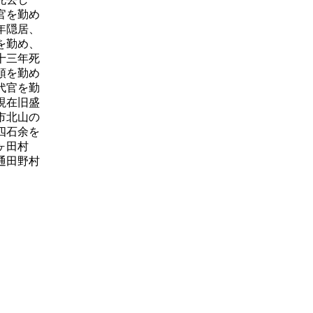
官を勤め
年隠居、
を勤め、
十三年死
頭を勤め
代官を勤
現在旧盛
市北山の
四石余を
ヶ田村
通田野村