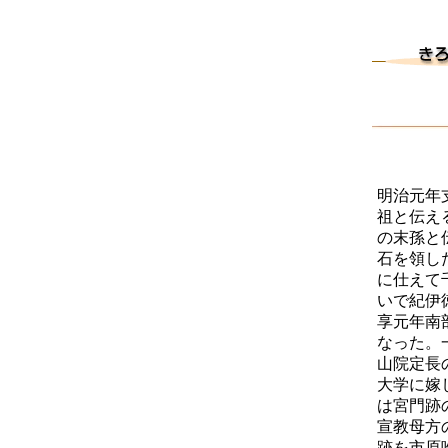
明治元年
祖と伝え
の末孫と
石を領し
に仕えて
いで紀伊
享元年南
なった。
山院定長
大学に嫁
は宮門跡
宣教母方
跡を市原