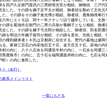
跡を四戸久左衛門度武の三男頼母光官が相続。御物頭、三戸代
死去した。その跡を嫡子左平太が相続、御者頭を勤めて文化元
した。その跡をその嫡子覚光博が相続。御者頭、鹿角御境奉行
化六年にエトモ詰、同十一年クナシリ詰で越年している。文政
その跡を菊池作左衛門の二男六兵衛が養嗣子となり相続、御者
死去した。その跡を嫡子弓次郎が相続した。御者頭、田名部通
の跡を明治六年嫡子俊司が相続、その跡を直矢、光衛と相続。
田の権利継承者トキ氏は京都府に在住する。歴代の墓地は盛岡
ある。家禄三百石の内采地百五十石、金方百五十石。采地の内
井村の内に、八十八石余を同通長牛村の内に、一石余を同通三
田県鹿角市）の内に、五十石を福岡通面岸村の内に、七石を同
戸町）の内に食邑した。
スト（あ行）
の家系メインリスト
一覧にもどる