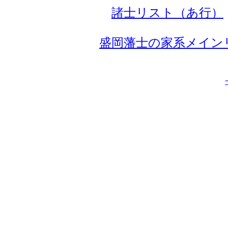
諸士リスト（あ行）
盛岡藩士の家系メイン