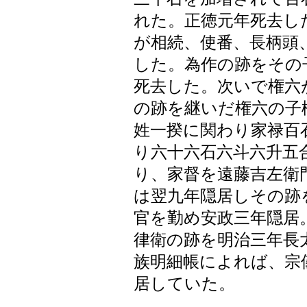
れた。正徳元年死去し
が相続、使番、長柄頭
した。為作の跡をその
死去した。次いで権六
の跡を継いだ権六の子
姓一揆に関わり家禄百
り六十六石六斗六升五
り、家督を遠藤吉左衛
は翌九年隠居しその跡
官を勤め安政三年隠居
律衛の跡を明治三年長
族明細帳によれば、宗
居していた。