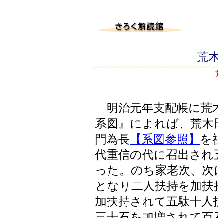
荒木
明治元年支配帳に荒木
系図』によれば、荒木
門為長
【系図参照】
を
代重信の代に召出され
った。のち家老次、次
となり二人扶持を加扶
加扶持されて五駄十人
三十石を加増されて百