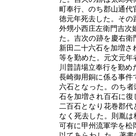
町奉行、のち郡山通代
徳元年死去した。その
外甥小西庄左衛門吉次
た。吉次の跡を慶右衛
新田二十六石を加増さ
等を勤めた。元文元年
川普請場立奉行を勤め
長崎御用銅に係る事件
六石となった。のち者
石を加増され百石に復
二百石となり花巻郡代
なく死去した。則胤は
可有に甲州流軍学を松
以てあらわした。著書