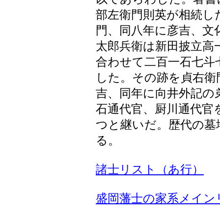
部左衛門則英が相続し
門、同八年に彦吉、文
太郎兵衛は新田披立高
合わせて二百一石七斗
した。その跡を貞右衛
吉、同年に向井外記の
石通代官、厨川通代官
つと継いだ。歴代の墓
る。
諸士リスト（あ行）
盛岡藩士の家系メイン