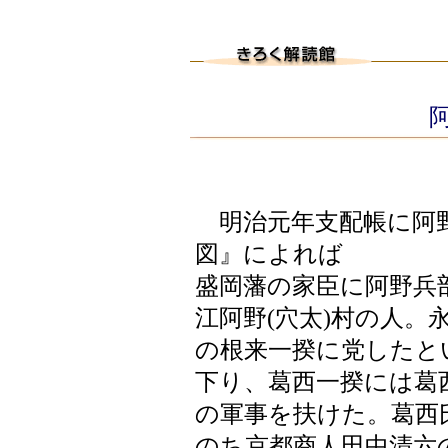
阿
明治元年支配帳に阿野
図』によれば
盛岡藩の家臣に阿野兵
江阿野(穴太)村の人。
の根来一揆に党したと
下り、葛西一揆には葛
の軍事を扶けた。葛西
のち京都商人田中清六