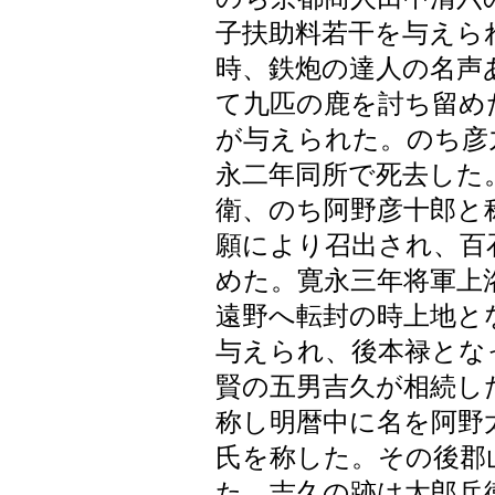
子扶助料若干を与えら
時、鉄炮の達人の名声
て九匹の鹿を討ち留め
が与えられた。のち彦
永二年同所で死去した
衛、のち阿野彦十郎と
願により召出され、百
めた。寛永三年将軍上
遠野へ転封の時上地と
与えられ、後本禄とな
賢の五男吉久が相続し
称し明暦中に名を阿野
氏を称した。その後郡
た。吉久の跡は太郎兵