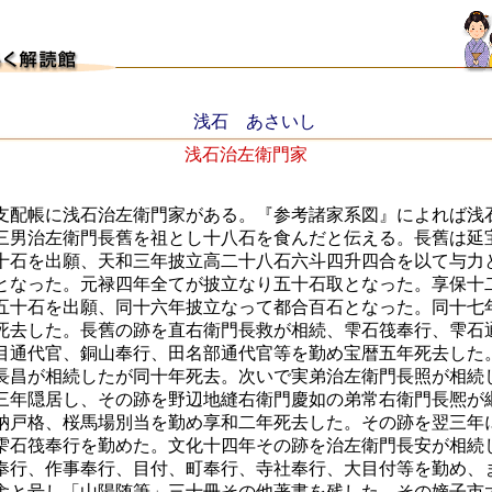
浅石 あさいし
浅石治左衛門家
支配帳に浅石治左衛門家がある。『参考諸家系図』によれば浅
三男治左衛門長舊を祖とし十八石を食んだと伝える。長舊は延
十石を出願、天和三年披立高二十八石六斗四升四合を以て与力
となった。元禄四年全てが披立なり五十石取となった。享保十
五十石を出願、同十六年披立なって都合百石となった。同十七
死去した。長舊の跡を直右衛門長救が相続、雫石筏奉行、雫石
目通代官、銅山奉行、田名部通代官等を勤め宝暦五年死去した
長昌が相続したが同十年死去。次いで実弟治左衛門長照が相続
三年隠居し、その跡を野辺地縫右衛門慶如の弟常右衛門長熈が
納戸格、桜馬場別当を勤め享和二年死去した。その跡を翌三年
雫石筏奉行を勤めた。文化十四年その跡を治左衛門長安が相続
奉行、作事奉行、目付、町奉行、寺社奉行、大目付等を勤め、
舎と号し「山陽随筆」三十冊その他著書を残した。その嫡子市