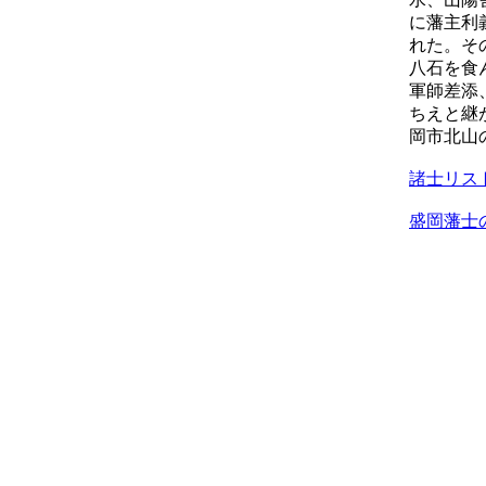
に藩主利
れた。そ
八石を食
軍師差添
ちえと継
岡市北山
諸士リス
盛岡藩士