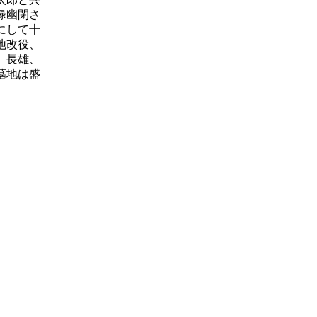
禄幽閉さ
にして十
地改役、
、長雄、
墓地は盛