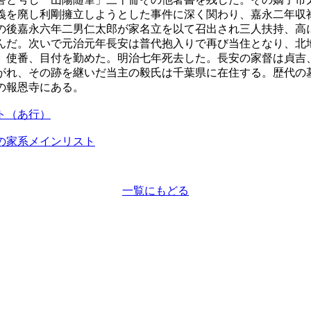
義を廃し利剛擁立しようとした事件に深く関わり、嘉永二年収
の後嘉永六年二男仁太郎が家名立を以て召出され三人扶持、高
んだ。次いで元治元年長安は普代抱入りで再び当住となり、北
、使番、目付を勤めた。明治七年死去した。長安の家督は貞吉
がれ、その跡を継いだ当主の毅氏は千葉県に在住する。歴代の
の報恩寺にある。
ト（あ行）
の家系メインリスト
一覧にもどる