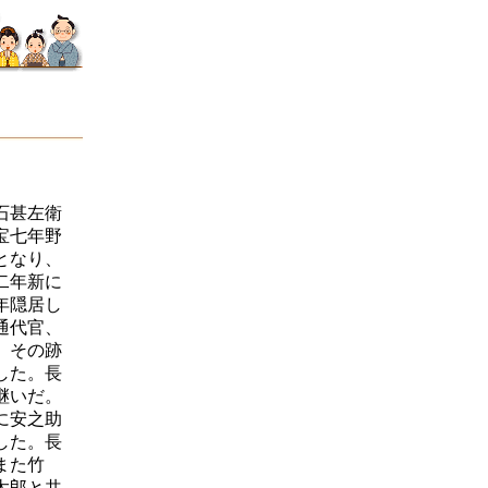
石甚左衛
宝七年野
となり、
二年新に
年隠居し
通代官、
。その跡
した。長
継いだ。
に安之助
した。長
また竹
太郎と共