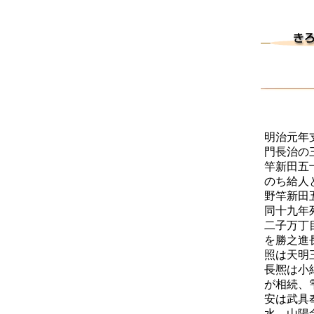
明治元年
門長治の
竿新田五
のち給人
野竿新田
同十九年
二子万丁
を勝之進
照は天明
長熈は小
が相続、
安は武具
水、山陽