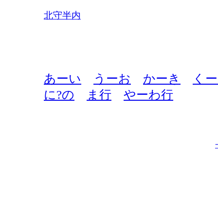
北守半内
あーい
うーお
かーき
くー
に?の
ま行
やーわ行