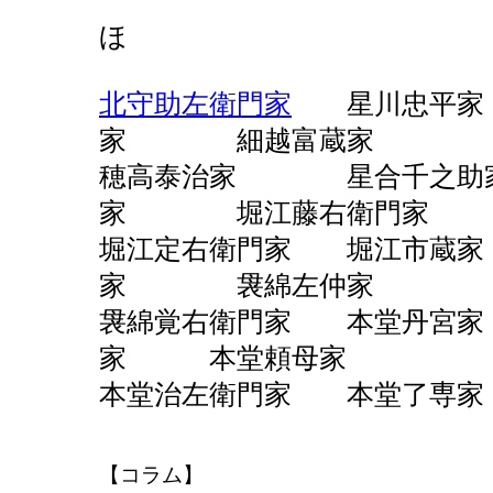
ほ
北守助左衛門家
星川忠平家
家 細越富蔵家
穂高泰治家 星合千之助
家 堀江藤右衛門家
堀江定右衛門家 堀江市蔵
家 袰綿左仲家
袰綿覚右衛門家 本堂丹
家 本堂頼母家
本堂治左衛門家 本堂了専
【コラム】