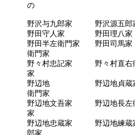
の
野沢与九郎家 野沢
野田守人家 野田理八
野田半左衛門家 野田司
衛門家
野々村忠記家 野々村直右
家
野辺地 野辺地貞蔵家
衛門家
野辺地文吾家 野辺地長左
家
野辺地忠蔵家 野辺地練蔵
郎家