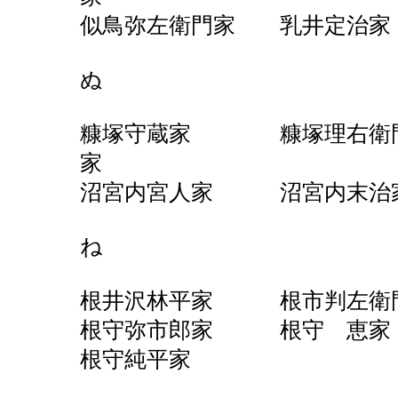
似鳥弥左衛門家 乳井定
ぬ
糠塚守蔵家 糠塚理右衛
家
沼宮内宮人家 沼宮内
ね
根井沢林平家 根市判左衛
根守弥市郎家 根守 恵
根守純平家