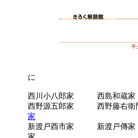
平
に
西川小八郎家 西島和蔵
西野源五郎家 西野藤
家
新渡戸酉市家 新渡戸傳
家