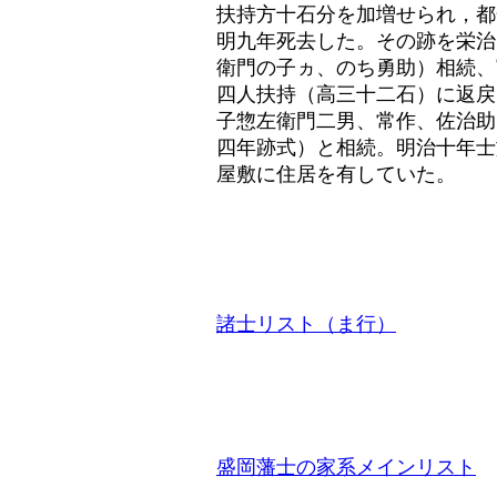
扶持方十石分を加増せられ，都
明九年死去した。その跡を栄治
衛門の子ヵ、のち勇助
）相続、
四人扶持（高三十二石）に返戻
子惣
左衛門二男
、
常作
、佐治助
四年跡式）と相続。明治十年士
屋敷に住居を有していた。
諸士リスト（ま行）
盛岡藩士の家系メインリスト