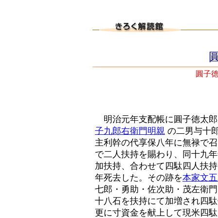
圓
圓子徳
明治元年支配帳に
圓子徳太郎
子九郎右衛門明親
の二男与十郎
主利幹の代享保八年に無禄で召
で二人扶持を賜わり、同十九年
加扶持、合わせて四駄四人扶持
年死去した。その跡を
本家文五
七郎・勇助・佐次助・茂
左衛門
十八石を扶持にて加増され四駄
更に寸資金を献上して現米四駄