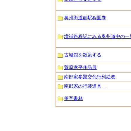
奥州街道筋駅程図巻
増補路程記にみる奥州道中の一
古城館を散策する
菅原孝平作品展
南部家参覲交代行列絵巻
南部家の行装道具
筆字書林