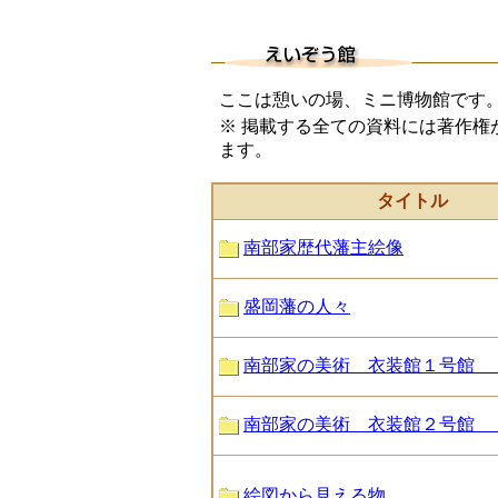
ここは憩いの場、ミニ博物館です
※ 掲載する全ての資料には著作権
ます。
タイトル
南部家歴代藩主絵像
盛岡藩の人々
南部家の美術 衣装館１号館
南部家の美術 衣装館２号館
絵図から見える物