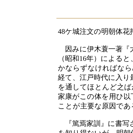
48ケ城注文の明朝体花
因みに伊木蓑一著『大
（昭和16年）による
かならずなければなら
経て、江戸時代に入り
を通してほとんど之ば
家康がこの体を用ひ以
ことが主要な原因であ
『篤焉家訓』に書写さ