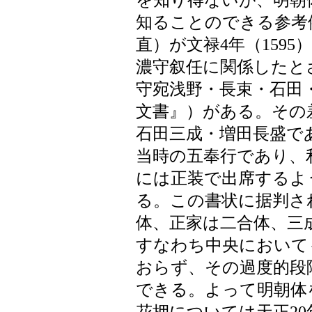
を知り得ないが、明朝
知ることのできる参考
直）が文禄4年（1595
濃守叙任に関係したとさ
守宛浅野・長束・石田
文書』）がある。その
石田三成・増田長盛で
当時の五奉行であり、
には正装で出席するよ
る。この書状に据判さ
体、正家は二合体、三
すなわち中央において
おらず、その過度的段
できる。よって明朝体